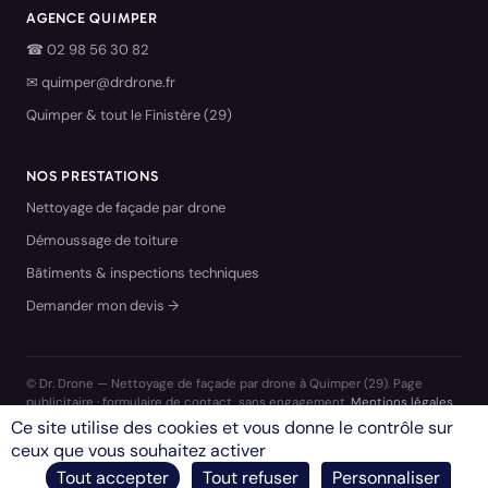
AGENCE QUIMPER
☎
02 98 56 30 82
✉
quimper@drdrone.fr
Quimper & tout le Finistère (29)
NOS PRESTATIONS
Nettoyage de façade par drone
Démoussage de toiture
Bâtiments & inspections techniques
Demander mon devis →
© Dr. Drone — Nettoyage de façade par drone à Quimper (29). Page
publicitaire · formulaire de contact, sans engagement.
Mentions légales
Ce site utilise des cookies et vous donne le contrôle sur
ceux que vous souhaitez activer
Tout accepter
Tout refuser
Personnaliser