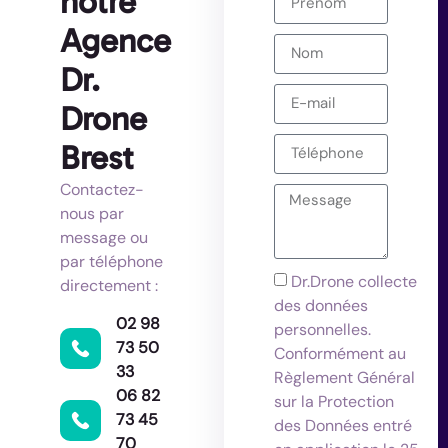
notre
Agence
Dr.
Drone
Brest
Contactez-
nous par
message ou
par téléphone
Dr.Drone collecte
directement :
des données
02 98
personnelles.
73 50
Conformément au
33
Règlement Général
06 82
sur la Protection
73 45
des Données entré
70