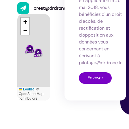
en application le 25
mai 2018, vous
brest@drdrone.fr
bénéficiez d'un droit
d'accès, de
+
rectification et
−
d'opposition aux
données vous
concernant en
écrivant à
pilotage@drdrone.fr
Envoyer
Leaflet
|
©
OpenStreetMap
contributors