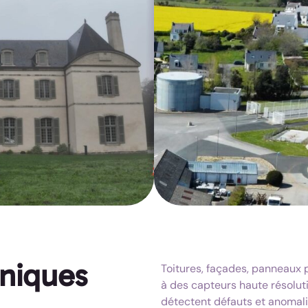
hniques
Toitures, façades, panneaux 
à des capteurs haute résoluti
détectent défauts et anomalies