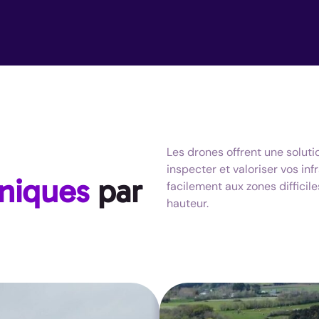
Les drones offrent une solut
inspecter et valoriser vos in
hniques
par
facilement aux zones difficil
hauteur.