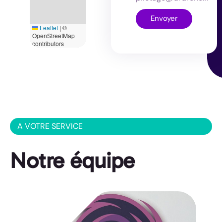
Envoyer
Leaflet
|
©
OpenStreetMap
contributors
A VOTRE SERVICE
Notre équipe