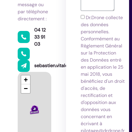
message ou
par téléphone
Dr.Drone collecte
directement :
des données
04 12
personnelles.
33 91
Conformément au
03
Règlement Général
sur la Protection
des Données entré
sebastien.vitale@drdrone.fr
en application le 25
mai 2018, vous
+
bénéficiez d'un droit
−
d'accès, de
rectification et
d'opposition aux
données vous
concernant en
écrivant à
pilotage@drdrone.fr