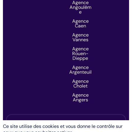
Agence
Angoulêm
e
Agence
Caen
Agence
Vannes
Agence
Rouen-
Dieppe
Agence
Argenteuil
Agence
Cholet
Agence
Angers
e-declic
Ce site utilise des cookies et vous donne le contrôle sur
Mentions légales
Politique de confidentialité