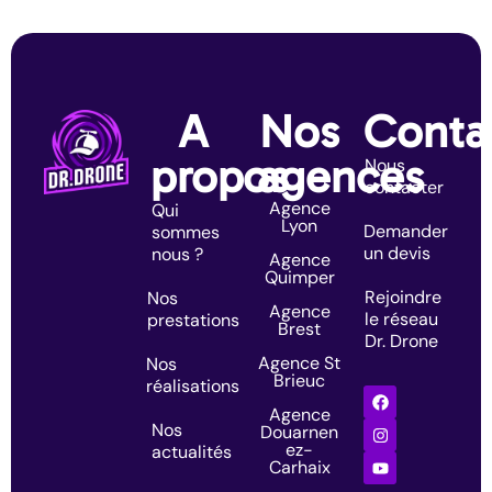
A
Nos
Conta
propos
agences
Nous
contacter
Agence
Qui
Lyon
Demander
sommes
un devis
nous ?
Agence
Quimper
Rejoindre
Nos
Agence
le réseau
prestations
Brest
Dr. Drone
Agence St
Nos
Brieuc
réalisations
Agence
Nos
Douarnen
ez-
actualités
Carhaix